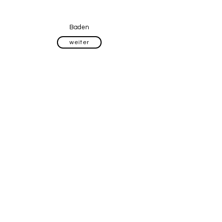
Baden
weiter
Termin buchen
weiter
Canini Care Hundesalon
Bramfelder Dorfplatz 4c
22179 Hamburg
Inhaberin
E-Mail
Telefon