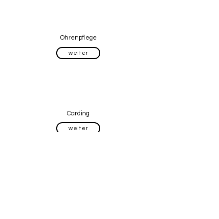
Ohrenpflege
weiter
Carding
weiter
Canini Care Hundesalon
Bramfelder Dorfplatz 4c
22179 Hamburg
Inhaberin